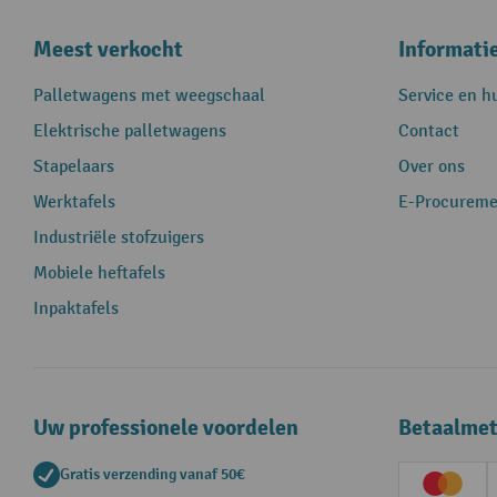
Meest verkocht
Informati
Palletwagens met weegschaal
Service en h
Elektrische palletwagens
Contact
Stapelaars
Over ons
Werktafels
E-Procureme
Industriële stofzuigers
Mobiele heftafels
Inpaktafels
Uw professionele voordelen
Betaalme
Gratis verzending vanaf 50€
Creditc