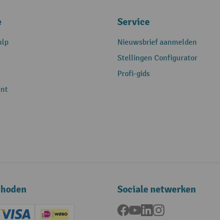
e
Service
ulp
Nieuwsbrief aanmelden
Stellingen Configurator
Profi-gids
nt
thoden
Sociale netwerken
Facebook
YouTube
LinkedIn
Instagram
ard (Master)
Creditcard (Visa)
iDEAL | Wero