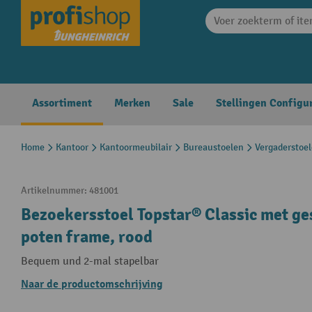
search
Skip to main navigation
Assortiment
Merken
Sale
Stellingen Configu
Home
Kantoor
Kantoormeubilair
Bureaustoelen
Vergaderstoe
Artikelnummer:
481001
Bezoekersstoel Topstar® Classic met ge
poten frame, rood
Bequem und 2-mal stapelbar
Naar de productomschrijving