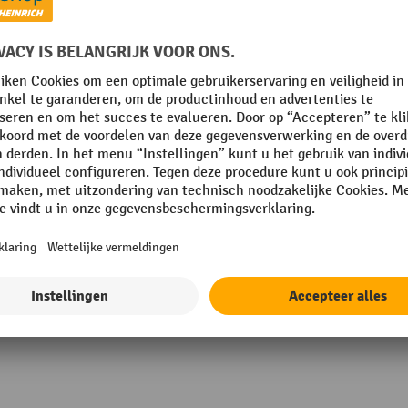
Plaats van vervaardiging
Rubriek
roomd
Rugleuning hoogte
Stoelframe
g
VE
Toon alle technische details