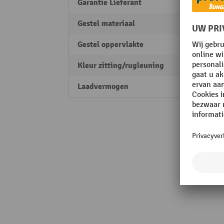
Garantie Lieferant
3
Gestel materiaal
Staal
Gestel oppervlakte
verch
Kleur zitting/rugleuning
rood
Laadvermogen
110 k