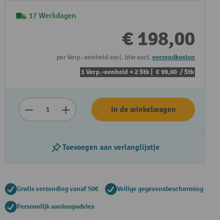
17 Werkdagen
€ 198,00
per Verp.-eenheid excl. btw excl.
verzendkosten
1 Verp.-eenheid = 2 Stk |
€ 99,00
/ Stk
In de winkelwagen
Toevoegen aan verlanglijstje
Gratis verzending vanaf 50€
Veilige gegevensbescherming
Persoonlijk aankoopadvies