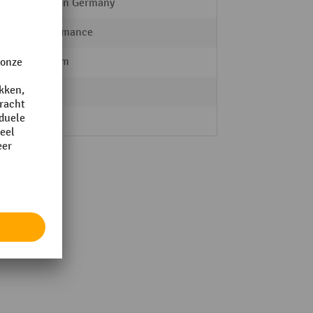
Made in Germany
Performance
320 mm
4-voet
2 Stk