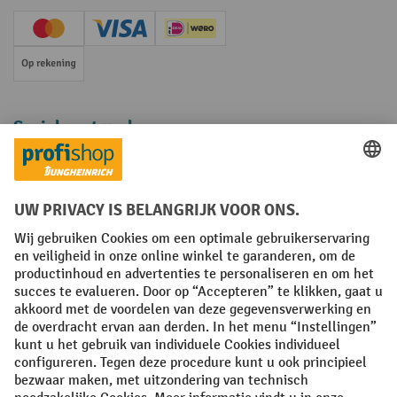
Creditcard (Master)
Creditcard (Visa)
iDEAL | Wero
Op rekening
Sociale netwerken
Facebook
YouTube
LinkedIn
Instagram
Algemene leveringsvoorwaarden
Copyright
Privacyverklaring
Privacy Instellingen
All prices excl. VAT plus
shipping costs
and possible delivery charges,
if not stated otherwise.
¹ De korting is geldig zolang de voorraad strekt. De korting is niet van
toepassing op speciale prijzen. Een combinatie met andere