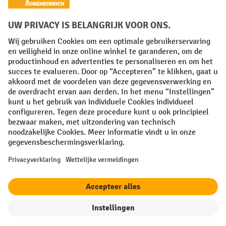
Algemene leveringsvoorwaarden
Copyright
Privacyverklaring
Privacy Instellingen
All prices excl. VAT plus
shipping costs
and possible delivery charges,
if not stated otherwise.
¹ De korting is geldig zolang de voorraad strekt. De korting is niet van
toepassing op speciale prijzen. Een combinatie met andere
procentuele kortingen of vouchers is niet mogelijk. | ² De korting
wordt eenmalig toegekend bij de eerste inschrijving voor de
nieuwsbrief. De voucher is 10 dagen geldig en kan online worden
ingewisseld vanaf een netto bestelwaarde van €250. De hoogte van de
korting varieert per productcategorie en is maximaal 10%. Elektrische
pallettrucks, elektrische stapelaars, elektrische heftrucks en
gereedschap zijn uitgesloten. Niet geldig op actieprijzen. Kan niet
worden gecombineerd met andere kortingspercentages of vouchers.