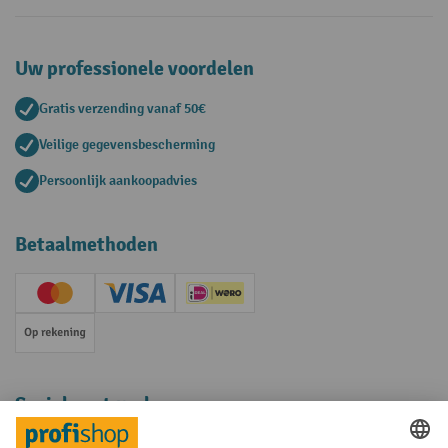
Uw professionele voordelen
Gratis verzending vanaf 50€
Veilige gegevensbescherming
Persoonlijk aankoopadvies
Betaalmethoden
Creditcard (Master)
Creditcard (Visa)
iDEAL | Wero
Op rekening
Sociale netwerken
Facebook
YouTube
LinkedIn
Instagram