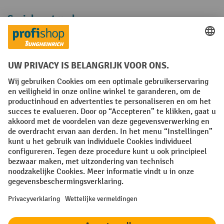
Sociale netwerken
Facebook
YouTube
LinkedIn
Instagram
Algemene leveringsvoorwaarden
Copyright
Privacyverklaring
Privacy Instellingen
All prices excl. VAT plus
shipping costs
and possible delivery charges,
if not stated otherwise.
¹ De korting is geldig zolang de voorraad strekt. De korting is niet van
toepassing op speciale prijzen. Een combinatie met andere
procentuele kortingen of vouchers is niet mogelijk. | ² De korting
wordt eenmalig toegekend bij de eerste inschrijving voor de
nieuwsbrief. De voucher is 10 dagen geldig en kan online worden
ingewisseld vanaf een netto bestelwaarde van €250. De hoogte van de
korting varieert per productcategorie en is maximaal 10%. Elektrische