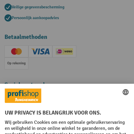
Veilige gegevensbescherming
Persoonlijk aankoopadvies
Betaalmethoden
Creditcard (Master)
Creditcard (Visa)
iDEAL | Wero
Op rekening
Sociale netwerken
Facebook
YouTube
LinkedIn
Instagram
Algemene leveringsvoorwaarden
Copyright