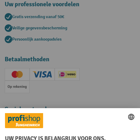
Uw professionele voordelen
Gratis verzending vanaf 50€
Veilige gegevensbescherming
Persoonlijk aankoopadvies
Betaalmethoden
Creditcard (Master)
Creditcard (Visa)
iDEAL | Wero
Op rekening
Sociale netwerken
Facebook
YouTube
LinkedIn
Instagram