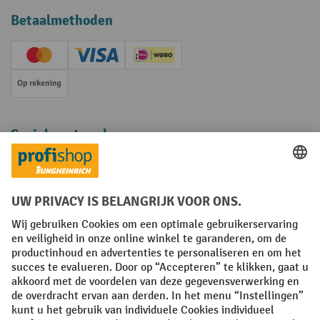
Betaalmethoden
Creditcard (Master)
Creditcard (Visa)
iDEAL | Wero
Op rekening
Sociale netwerken
Facebook
YouTube
LinkedIn
Instagram
Algemene leveringsvoorwaarden
Copyright
Privacyverklaring
Privacy Instellingen
All prices excl. VAT plus
shipping costs
and possible delivery charges,
if not stated otherwise.