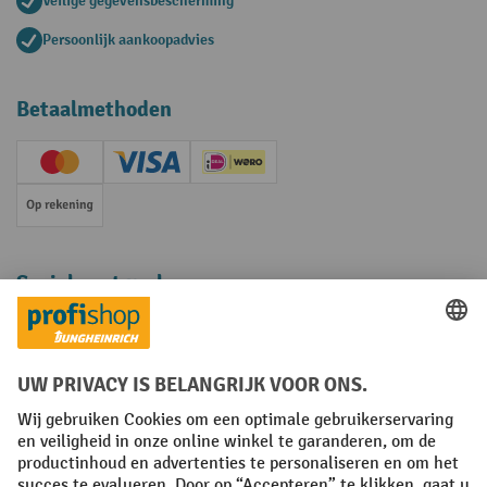
Veilige gegevensbescherming
Persoonlijk aankoopadvies
Betaalmethoden
Creditcard (Master)
Creditcard (Visa)
iDEAL | Wero
Op rekening
Sociale netwerken
Facebook
YouTube
LinkedIn
Instagram
Algemene leveringsvoorwaarden
Copyright
Privacyverklaring
Privacy Instellingen