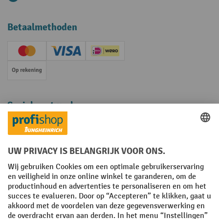
Betaalmethoden
Creditcard (Master)
Creditcard (Visa)
iDEAL | Wero
Op rekening
Sociale netwerken
Facebook
YouTube
LinkedIn
Instagram
Algemene leveringsvoorwaarden
Copyright
Privacyverklaring
Privacy Instellingen
All prices excl. VAT plus
shipping costs
and possible delivery charges,