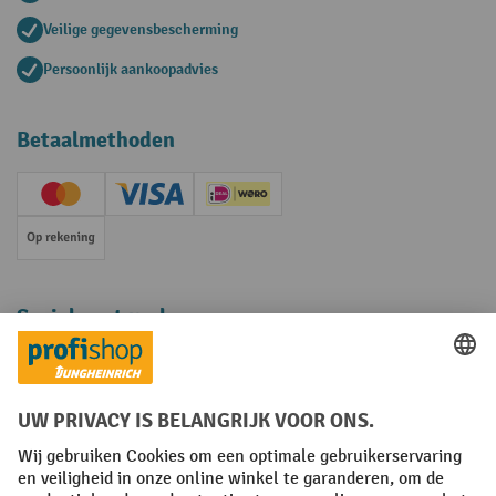
Veilige gegevensbescherming
Persoonlijk aankoopadvies
Betaalmethoden
Creditcard (Master)
Creditcard (Visa)
iDEAL | Wero
Op rekening
Sociale netwerken
Facebook
YouTube
LinkedIn
Instagram
Algemene leveringsvoorwaarden
Copyright