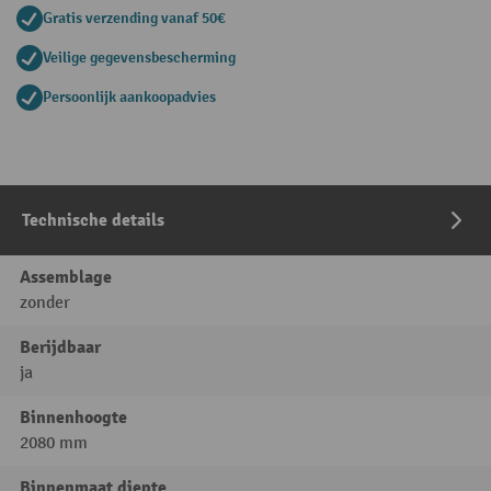
Gratis verzending vanaf 50€
Veilige gegevensbescherming
Persoonlijk aankoopadvies
Technische details
Assemblage
zonder
Berijdbaar
ja
Binnenhoogte
2080 mm
Binnenmaat diepte