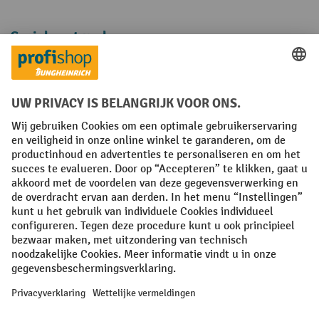
Sociale netwerken
Facebook
YouTube
LinkedIn
Instagram
Algemene leveringsvoorwaarden
Copyright
Privacyverklaring
Privacy Instellingen
All prices excl. VAT plus
shipping costs
and possible delivery charges,
if not stated otherwise.
¹ De korting is geldig zolang de voorraad strekt. De korting is niet van
toepassing op speciale prijzen. Een combinatie met andere
procentuele kortingen of vouchers is niet mogelijk. | ² De korting
wordt eenmalig toegekend bij de eerste inschrijving voor de
nieuwsbrief. De voucher is 10 dagen geldig en kan online worden
ingewisseld vanaf een netto bestelwaarde van €250. De hoogte van de