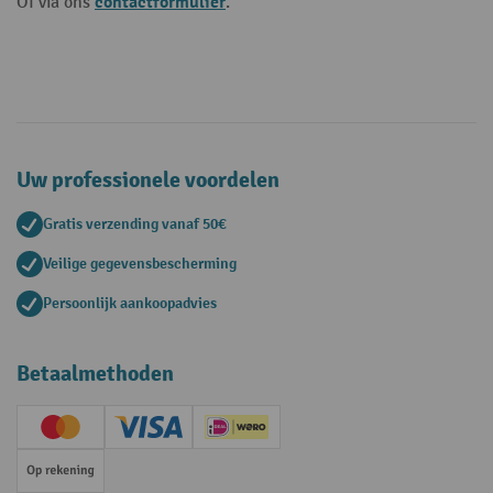
contactformulier
Of via ons
.
Uw professionele voordelen
Gratis verzending vanaf 50€
Veilige gegevensbescherming
Persoonlijk aankoopadvies
Betaalmethoden
Creditcard (Master)
Creditcard (Visa)
iDEAL | Wero
Op rekening