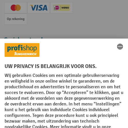
Creditcard (Master)
Creditcard (Visa)
iDEAL | Wero
Op rekening
Sociale netwerken
Facebook
YouTube
LinkedIn
Instagram
Algemene leveringsvoorwaarden
Copyright
Privacyverklaring
Privacy Instellingen
All prices excl. VAT plus
shipping costs
and possible delivery charges,
if not stated otherwise.
¹ De korting is geldig zolang de voorraad strekt. De korting is niet van
toepassing op speciale prijzen. Een combinatie met andere