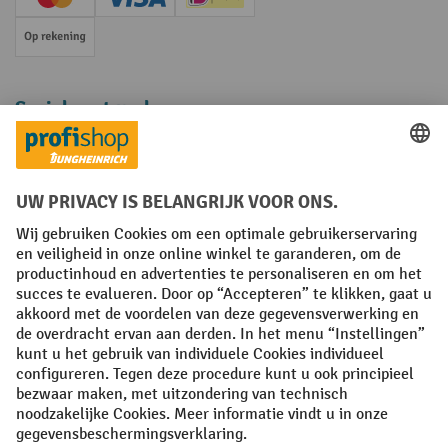
Creditcard (Master)
Creditcard (Visa)
iDEAL | Wero
Op rekening
Sociale netwerken
Facebook
YouTube
LinkedIn
Instagram
Algemene leveringsvoorwaarden
Copyright
Privacyverklaring
Privacy Instellingen
All prices excl. VAT plus
shipping costs
and possible delivery charges,
if not stated otherwise.
¹ De korting is geldig zolang de voorraad strekt. De korting is niet van
toepassing op speciale prijzen. Een combinatie met andere
procentuele kortingen of vouchers is niet mogelijk. | ² De korting