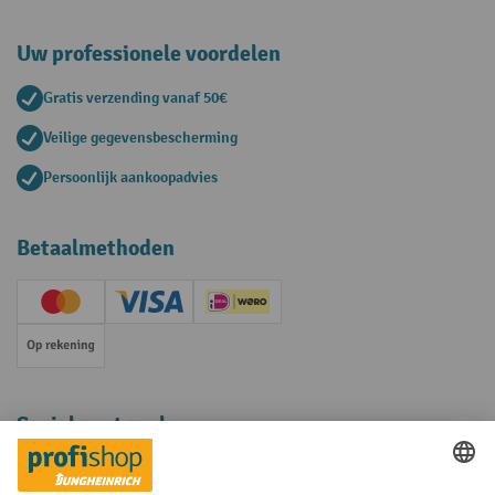
Uw professionele voordelen
Gratis verzending vanaf 50€
Veilige gegevensbescherming
Persoonlijk aankoopadvies
Betaalmethoden
Creditcard (Master)
Creditcard (Visa)
iDEAL | Wero
Op rekening
Sociale netwerken
Facebook
YouTube
LinkedIn
Instagram