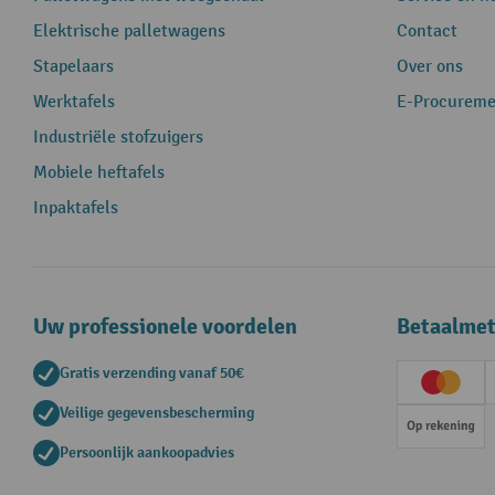
Elektrische palletwagens
Contact
Stapelaars
Over ons
Werktafels
E-Procureme
Industriële stofzuigers
Mobiele heftafels
Inpaktafels
Uw professionele voordelen
Betaalme
Gratis verzending vanaf 50€
Creditc
Veilige gegevensbescherming
Op rek
Persoonlijk aankoopadvies