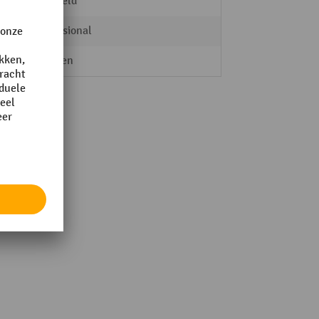
geribbeld
Professional
Opritten