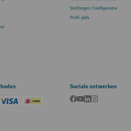
Stellingen Configurator
Profi-gids
nt
thoden
Sociale netwerken
Facebook
YouTube
LinkedIn
Instagram
ard (Master)
Creditcard (Visa)
iDEAL | Wero
ening