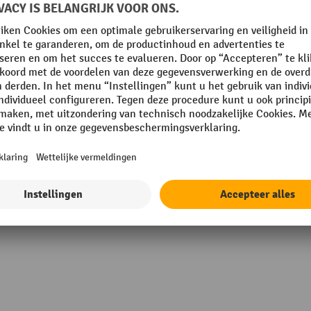
element
Oppervlak
rethaan (PU)
Rubriek
Verkeersdrempels type