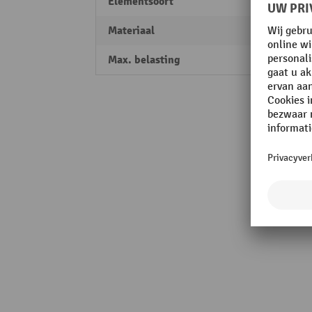
Elementsoort
Hoofd
Materiaal
Polyu
Max. belasting
5 t