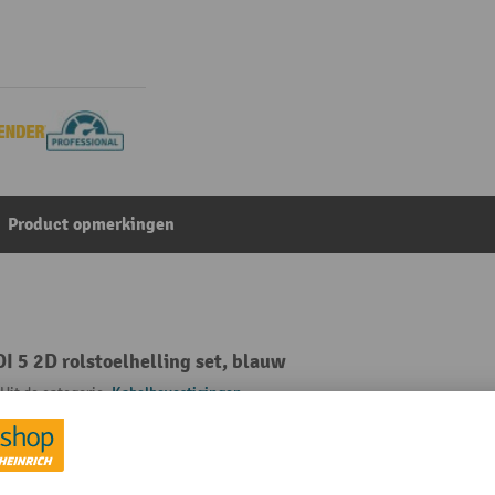
Product opmerkingen
 5 2D rolstoelhelling set, blauw
Uit de categorie:
Kabelbevestigingen
Merk