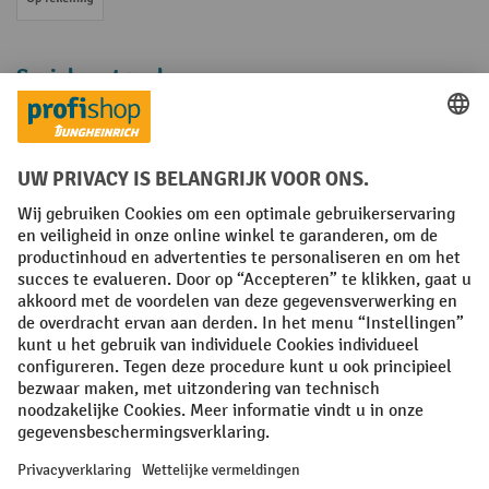
Op rekening
Sociale netwerken
Facebook
YouTube
LinkedIn
Instagram
Algemene leveringsvoorwaarden
Copyright
Privacyverklaring
Privacy Instellingen
All prices excl. VAT plus
shipping costs
and possible delivery charges,
if not stated otherwise.
¹ De korting is geldig zolang de voorraad strekt. De korting is niet van
toepassing op speciale prijzen. Een combinatie met andere
procentuele kortingen of vouchers is niet mogelijk. | ² De korting
wordt eenmalig toegekend bij de eerste inschrijving voor de
nieuwsbrief. De voucher is 10 dagen geldig en kan online worden