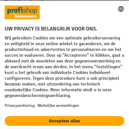
Sociale netwerken
Facebook
YouTube
LinkedIn
Instagram
Algemene leveringsvoorwaarden
Copyright
Privacyverklaring
Privacy Instellingen
All prices excl. VAT plus
shipping costs
and possible delivery charges,
if not stated otherwise.
¹ De korting is geldig zolang de voorraad strekt. De korting is niet van
toepassing op speciale prijzen. Een combinatie met andere
procentuele kortingen of vouchers is niet mogelijk. | ² De korting
wordt eenmalig toegekend bij de eerste inschrijving voor de
nieuwsbrief. De voucher is 10 dagen geldig en kan online worden
ingewisseld vanaf een netto bestelwaarde van €250. De hoogte van de
korting varieert per productcategorie en is maximaal 10%. Elektrische
pallettrucks, elektrische stapelaars, elektrische heftrucks en