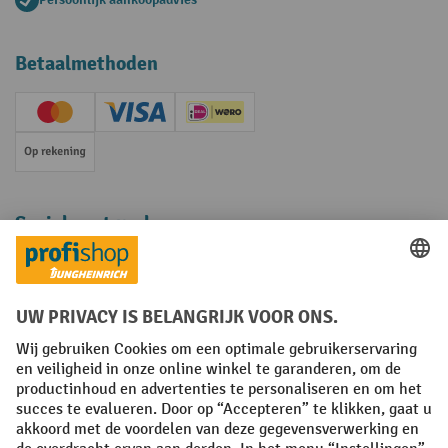
Betaalmethoden
Creditcard (Master)
Creditcard (Visa)
iDEAL | Wero
Op rekening
Sociale netwerken
Facebook
YouTube
LinkedIn
Instagram
Algemene leveringsvoorwaarden
Copyright
Privacyverklaring
Privacy Instellingen