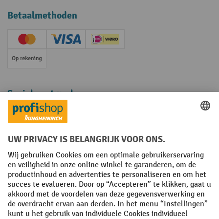
Betaalmethoden
Creditcard (Master)
Creditcard (Visa)
iDEAL | Wero
Op rekening
Sociale netwerken
Facebook
YouTube
LinkedIn
Instagram
Algemene leveringsvoorwaarden
Copyright
Privacyverklaring
Privacy Instellingen
All prices excl. VAT plus
shipping costs
and possible delivery charges,
if not stated otherwise.