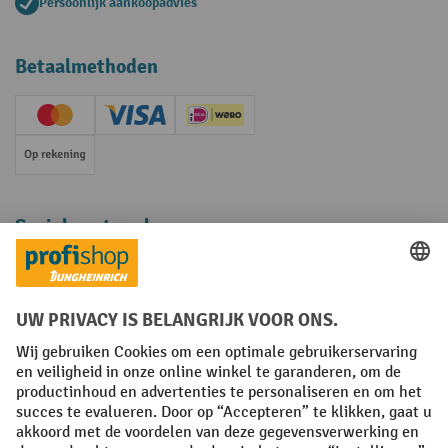
Persoonlijk aankoopadvies
Betaalmethoden
Creditcard (Master)
Creditcard (Visa)
iDEAL | Wero
Op rekening
Sociale netwerken
Facebook
YouTube
LinkedIn
Instagram
Algemene leveringsvoorwaarden
Copyright
Privacyverklaring
Privacy Instellingen