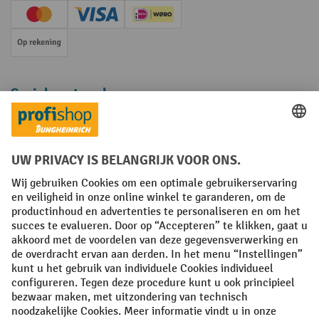
Creditcard (Master)
Creditcard (Visa)
iDEAL | Wero
Op rekening
Sociale netwerken
Facebook
YouTube
LinkedIn
Instagram
Algemene leveringsvoorwaarden
Copyright
Privacyverklaring
Privacy Instellingen
All prices excl. VAT plus
shipping costs
and possible delivery charges,
if not stated otherwise.
¹ De korting is geldig zolang de voorraad strekt. De korting is niet van
toepassing op speciale prijzen. Een combinatie met andere