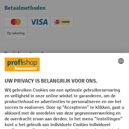
Betaalmethoden
Creditcard (Master)
Creditcard (Visa)
iDEAL | Wero
Op rekening
Sociale netwerken
Facebook
YouTube
LinkedIn
Instagram
Algemene leveringsvoorwaarden
Copyright
Privacyverklaring
Privacy Instellingen
All prices excl. VAT plus
shipping costs
and possible delivery charges,
if not stated otherwise.