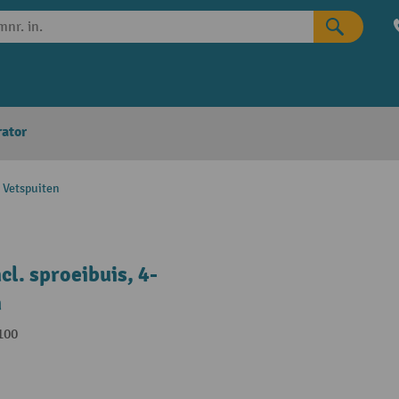
rator
Vetspuiten
l. sproeibuis, 4-
n
100