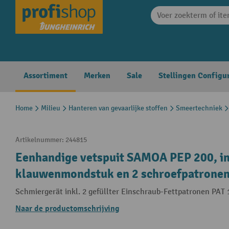
search
Skip to main navigation
Assortiment
Merken
Sale
Stellingen Configu
Home
Milieu
Hanteren van gevaarlijke stoffen
Smeertechniek
Artikelnummer:
244815
Eenhandige vetspuit SAMOA PEP 200, inc
klauwenmondstuk en 2 schroefpatrone
Schmiergerät inkl. 2 gefüllter Einschraub-Fettpatronen PAT 
Naar de productomschrijving