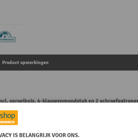
Product opmerkingen
cl. sproeibuis, 4-klauwenmondstuk en 2 schroefpatrone
Uit de categorie:
Vetspuiten
Medium