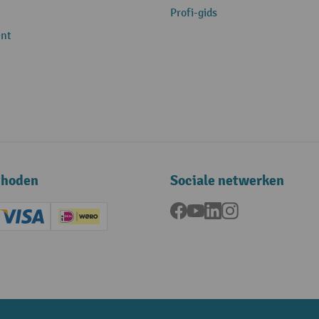
Profi-gids
nt
thoden
Sociale netwerken
Facebook
YouTube
LinkedIn
Instagram
ard (Master)
Creditcard (Visa)
iDEAL | Wero
ening