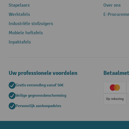
Stapelaars
Over ons
Werktafels
E-Procureme
Industriële stofzuigers
Mobiele heftafels
Inpaktafels
Uw professionele voordelen
Betaalme
Gratis verzending vanaf 50€
Creditc
Veilige gegevensbescherming
Op rek
Persoonlijk aankoopadvies