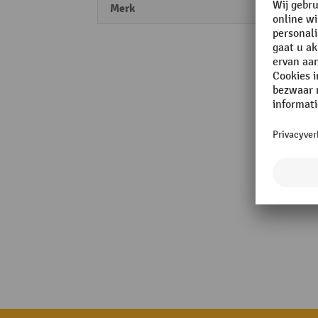
Merk
TROA