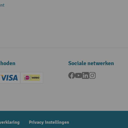
nt
thoden
Sociale netwerken
Facebook
YouTube
LinkedIn
Instagram
ard (Master)
Creditcard (Visa)
iDEAL | Wero
ening
verklaring
Privacy Instellingen