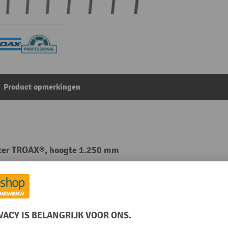
Product opmerkingen
ster TROAX®, hoogte 1.250 mm
Uit de categorie:
Accessoires voor rooster-scheidingswandsystemen
 mm
Oppervlak
RAL-kleur