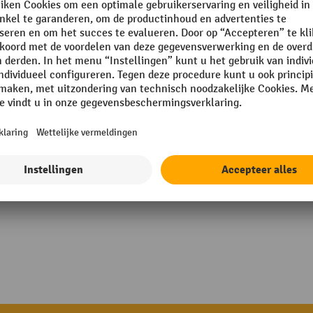
X®
Rubriek