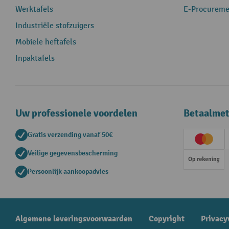
Werktafels
E-Procureme
Industriële stofzuigers
Mobiele heftafels
Inpaktafels
Uw professionele voordelen
Betaalme
Gratis verzending vanaf 50€
Creditc
Veilige gegevensbescherming
Op rek
Persoonlijk aankoopadvies
Algemene leveringsvoorwaarden
Copyright
Privacy