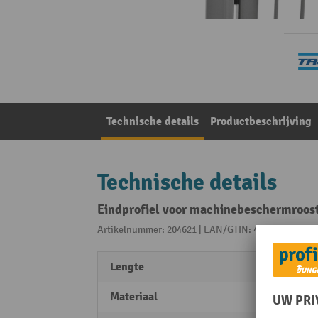
Technische details
Productbeschrijving
Technische details
Eindprofiel voor machinebeschermroo
Artikelnummer: 204621 | EAN/GTIN: 4055091201467
Lengte
1250
Materiaal
Staal