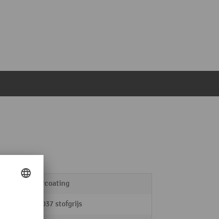
poedercoating
RAL 7037 stofgrijs