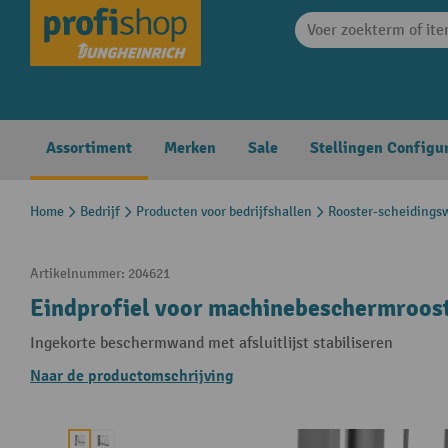
search
Skip to main navigation
Assortiment
Merken
Sale
Stellingen Configu
Home
Bedrijf
Producten voor bedrijfshallen
Rooster-scheiding
Artikelnummer:
204621
Eindprofiel voor machinebeschermroos
Ingekorte beschermwand met afsluitlijst stabiliseren
Naar de productomschrijving