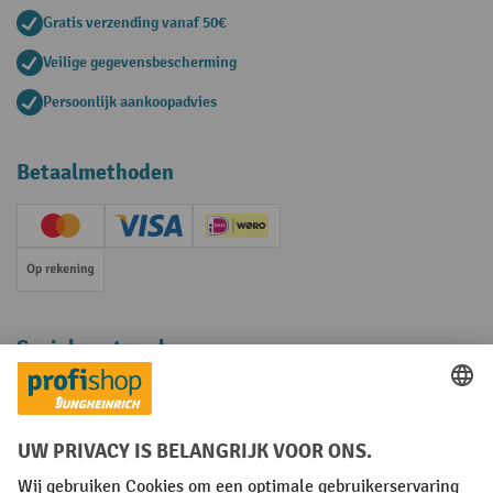
Gratis verzending vanaf 50€
Veilige gegevensbescherming
Persoonlijk aankoopadvies
Betaalmethoden
Creditcard (Master)
Creditcard (Visa)
iDEAL | Wero
Op rekening
Sociale netwerken
Facebook
YouTube
LinkedIn
Instagram