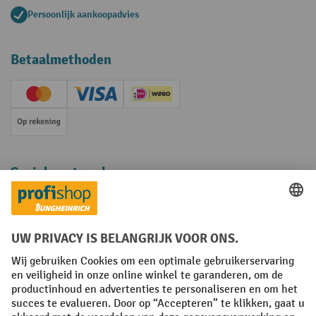
Persoonlijk aankoopadvies
Betaalmethoden
Creditcard (Master)
Creditcard (Visa)
iDEAL | Wero
Op rekening
Sociale netwerken
Facebook
YouTube
LinkedIn
Instagram
Algemene leveringsvoorwaarden
Copyright
Privacyverklaring
Privacy Instellingen