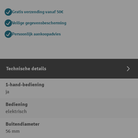
Gratis verzending vanaf 50€
Veilige gegevensbescherming
Persoonlijk aankoopadvies
Technische details
1-hand-bediening
ja
Bediening
elektrisch
Buitendiameter
56 mm