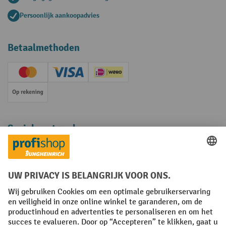
Persoonlijk aankoopadvies
Betaalmethoden
Creditcard (Master)
Creditcard (Visa)
iDEAL | Wero
Op rekening
Sociale netwerken
Facebook
YouTube
LinkedIn
Instagram
Algemene leveringsvoorwaarden
Copyright
Privacyverklaring
Privacy Instellingen