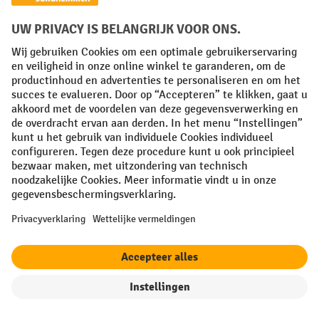
Algemene leveringsvoorwaarden
Copyright
Privacyverklaring
Privacy Instellingen
All prices excl. VAT plus
shipping costs
and possible delivery charges,
if not stated otherwise.
¹ De korting is geldig zolang de voorraad strekt. De korting is niet van
toepassing op speciale prijzen. Een combinatie met andere
procentuele kortingen of vouchers is niet mogelijk. | ² De korting
wordt eenmalig toegekend bij de eerste inschrijving voor de
nieuwsbrief. De voucher is 10 dagen geldig en kan online worden
ingewisseld vanaf een netto bestelwaarde van €250. De hoogte van de
korting varieert per productcategorie en is maximaal 10%. Elektrische
pallettrucks, elektrische stapelaars, elektrische heftrucks en
gereedschap zijn uitgesloten. Niet geldig op actieprijzen. Kan niet
worden gecombineerd met andere kortingspercentages of vouchers.