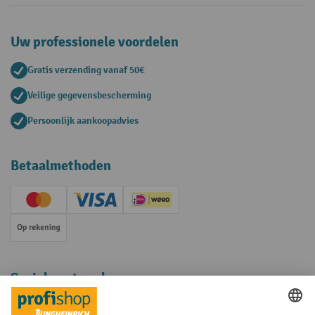
Uw professionele voordelen
Gratis verzending vanaf 50€
Veilige gegevensbescherming
Persoonlijk aankoopadvies
Betaalmethoden
Creditcard (Master)
Creditcard (Visa)
iDEAL | Wero
Op rekening
Sociale netwerken
Facebook
YouTube
LinkedIn
Instagram