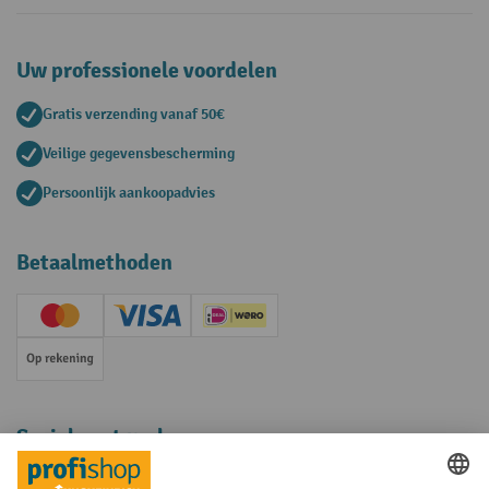
Uw professionele voordelen
Gratis verzending vanaf 50€
Veilige gegevensbescherming
Persoonlijk aankoopadvies
Betaalmethoden
Creditcard (Master)
Creditcard (Visa)
iDEAL | Wero
Op rekening
Sociale netwerken
Facebook
YouTube
LinkedIn
Instagram