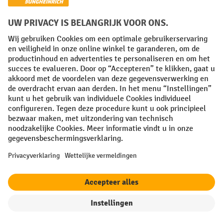
Algemene leveringsvoorwaarden
Copyright
Privacyverklaring
Privacy Instellingen
All prices excl. VAT plus
shipping costs
and possible delivery charges,
if not stated otherwise.
¹ De korting is geldig zolang de voorraad strekt. De korting is niet van
toepassing op speciale prijzen. Een combinatie met andere
procentuele kortingen of vouchers is niet mogelijk. | ² De korting
wordt eenmalig toegekend bij de eerste inschrijving voor de
nieuwsbrief. De voucher is 10 dagen geldig en kan online worden
ingewisseld vanaf een netto bestelwaarde van €250. De hoogte van de
korting varieert per productcategorie en is maximaal 10%. Elektrische
pallettrucks, elektrische stapelaars, elektrische heftrucks en
gereedschap zijn uitgesloten. Niet geldig op actieprijzen. Kan niet
worden gecombineerd met andere kortingspercentages of vouchers.