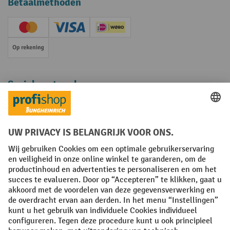
Betaalmethoden
Creditcard (Master)
Creditcard (Visa)
iDEAL | Wero
Op rekening
Sociale netwerken
Facebook
YouTube
LinkedIn
Instagram
Algemene leveringsvoorwaarden
Copyright
Privacyverklaring
Privacy Instellingen
All prices excl. VAT plus
shipping costs
and possible delivery charges,
if not stated otherwise.
¹ De korting is geldig zolang de voorraad strekt. De korting is niet van