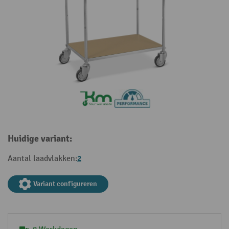
Huidige variant:
2
Aantal laadvlakken:
Variant configureren