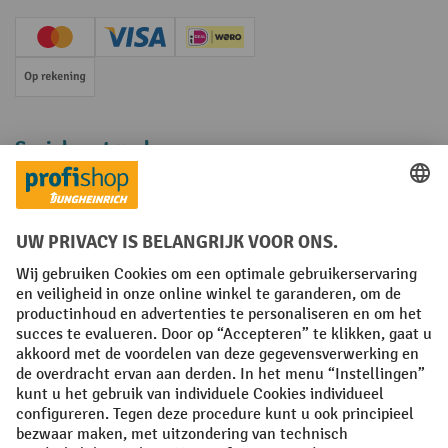
Creditcard (Master)
Creditcard (Visa)
iDEAL | Wero
Op rekening
Sociale netwerken
Facebook
YouTube
LinkedIn
Instagram
Algemene leveringsvoorwaarden
Copyright
Privacyverklaring
Privacy Instellingen
All prices excl. VAT plus
shipping costs
and possible delivery charges,
if not stated otherwise.
¹ De korting is geldig zolang de voorraad strekt. De korting is niet van