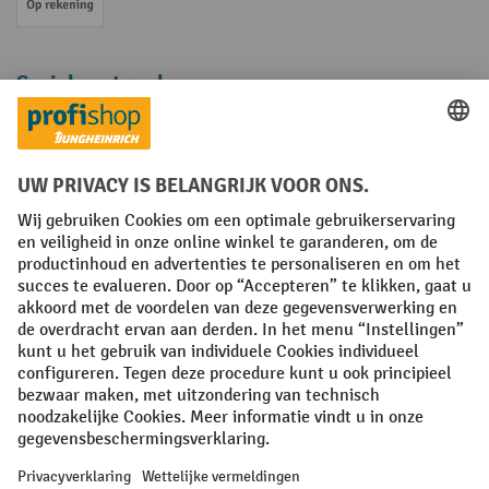
Op rekening
Sociale netwerken
Facebook
YouTube
LinkedIn
Instagram
Algemene leveringsvoorwaarden
Copyright
Privacyverklaring
Privacy Instellingen
All prices excl. VAT plus
shipping costs
and possible delivery charges,
if not stated otherwise.
¹ De korting is geldig zolang de voorraad strekt. De korting is niet van
toepassing op speciale prijzen. Een combinatie met andere
procentuele kortingen of vouchers is niet mogelijk. | ² De korting
wordt eenmalig toegekend bij de eerste inschrijving voor de
nieuwsbrief. De voucher is 10 dagen geldig en kan online worden