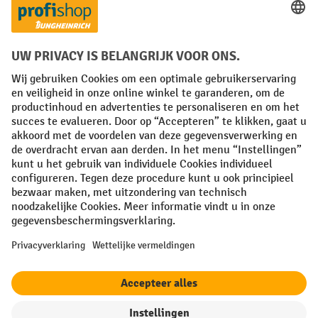
Facebook
YouTube
LinkedIn
Instagram
Algemene leveringsvoorwaarden
Copyright
Privacyverklaring
Privacy Instellingen
All prices excl. VAT plus
shipping costs
and possible delivery charges,
if not stated otherwise.
¹ De korting is geldig zolang de voorraad strekt. De korting is niet van
toepassing op speciale prijzen. Een combinatie met andere
procentuele kortingen of vouchers is niet mogelijk. | ² De korting
wordt eenmalig toegekend bij de eerste inschrijving voor de
nieuwsbrief. De voucher is 10 dagen geldig en kan online worden
ingewisseld vanaf een netto bestelwaarde van €250. De hoogte van de
korting varieert per productcategorie en is maximaal 10%. Elektrische
pallettrucks, elektrische stapelaars, elektrische heftrucks en
gereedschap zijn uitgesloten. Niet geldig op actieprijzen. Kan niet
worden gecombineerd met andere kortingspercentages of vouchers.