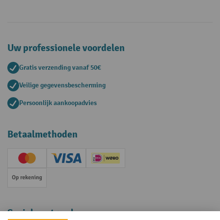
Uw professionele voordelen
Gratis verzending vanaf 50€
Veilige gegevensbescherming
Persoonlijk aankoopadvies
Betaalmethoden
Creditcard (Master)
Creditcard (Visa)
iDEAL | Wero
Op rekening
Sociale netwerken