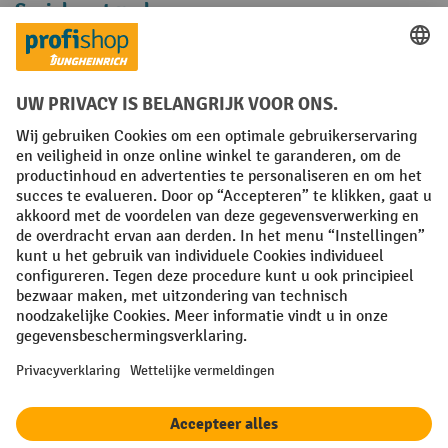
Sociale netwerken
Facebook
YouTube
LinkedIn
Instagram
Algemene leveringsvoorwaarden
Copyright
Privacyverklaring
Privacy Instellingen
All prices excl. VAT plus
shipping costs
and possible delivery charges,
if not stated otherwise.
¹ De korting is geldig zolang de voorraad strekt. De korting is niet van
toepassing op speciale prijzen. Een combinatie met andere
procentuele kortingen of vouchers is niet mogelijk. | ² De korting
wordt eenmalig toegekend bij de eerste inschrijving voor de
nieuwsbrief. De voucher is 10 dagen geldig en kan online worden
ingewisseld vanaf een netto bestelwaarde van €250. De hoogte van de
korting varieert per productcategorie en is maximaal 10%. Elektrische
pallettrucks, elektrische stapelaars, elektrische heftrucks en