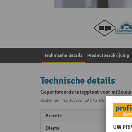
Technische details
Productbeschrijving
Technische details
Geperforeerde inlegplaat voor milieuk
Artikelnummer: 103072 | EAN/GTIN: 4050646120767
Breedte
480 
Diepte
443 