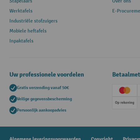
Stapelaars
Over ons
Werktafels
E-Procureme
Industriële stofzuigers
Mobiele heftafels
Inpaktafels
Uw professionele voordelen
Betaalme
Gratis verzending vanaf 50€
Creditc
Veilige gegevensbescherming
Op rek
Persoonlijk aankoopadvies
Algemene leveringsvoorwaarden
Copyright
Privacy