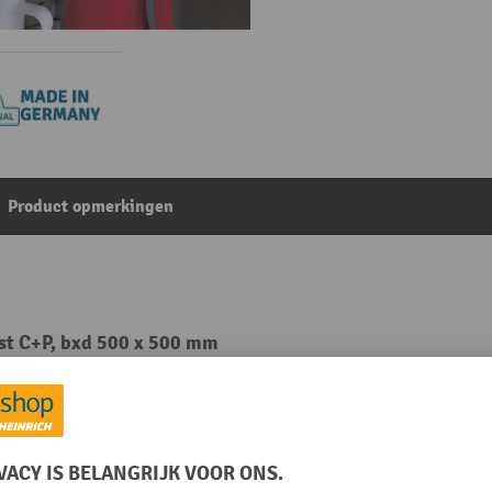
Product opmerkingen
ast C+P, bxd 500 x 500 mm
Uit de categorie:
Accessoires voor kasten voor gevaarlijke stoffen
mm
Merk
mm
Plaats van vervaardiging