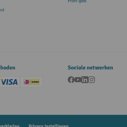
Profi-gids
nt
thoden
Sociale netwerken
Facebook
YouTube
LinkedIn
Instagram
ard (Master)
Creditcard (Visa)
iDEAL | Wero
ening
verklaring
Privacy Instellingen