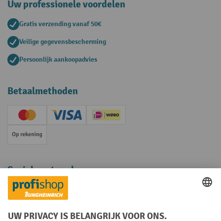
Uw professionele voordelen
Gratis verzending vanaf 50€
Veilige gegevensbescherming
Persoonlijk aankoopadvies
Betaalmethoden
Creditcard (Master)
Creditcard (Visa)
iDEAL | Wero
Op rekening
Sociale netwerken
Facebook
YouTube
LinkedIn
Instagram