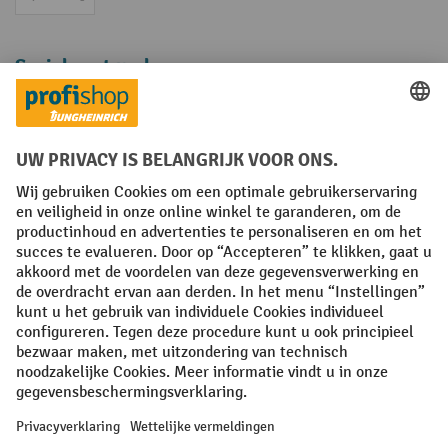
Op rekening
Sociale netwerken
Facebook
YouTube
LinkedIn
Instagram
Algemene leveringsvoorwaarden
Copyright
Privacyverklaring
Privacy Instellingen
All prices excl. VAT plus
shipping costs
and possible delivery charges,
if not stated otherwise.
¹ De korting is geldig zolang de voorraad strekt. De korting is niet van
toepassing op speciale prijzen. Een combinatie met andere
procentuele kortingen of vouchers is niet mogelijk. | ² De korting
wordt eenmalig toegekend bij de eerste inschrijving voor de
nieuwsbrief. De voucher is 10 dagen geldig en kan online worden