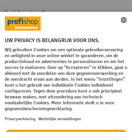
Sociale netwerken
Facebook
YouTube
LinkedIn
Instagram
Algemene leveringsvoorwaarden
Copyright
Privacyverklaring
Privacy Instellingen
All prices excl. VAT plus
shipping costs
and possible delivery charges,
if not stated otherwise.
¹ De korting is geldig zolang de voorraad strekt. De korting is niet van
toepassing op speciale prijzen. Een combinatie met andere
procentuele kortingen of vouchers is niet mogelijk. | ² De korting
wordt eenmalig toegekend bij de eerste inschrijving voor de
nieuwsbrief. De voucher is 10 dagen geldig en kan online worden
ingewisseld vanaf een netto bestelwaarde van €250. De hoogte van de
korting varieert per productcategorie en is maximaal 10%. Elektrische