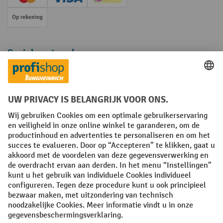
Creditcard (Master)
Creditcard (Visa)
iDEAL | Wero
Op rekening
Sociale netwerken
Facebook
YouTube
LinkedIn
Instagram
Algemene leveringsvoorwaarden
Copyright
Privacyverklaring
Privacy Instellingen
All prices excl. VAT plus
shipping costs
and possible delivery charges,
if not stated otherwise.
¹ De korting is geldig zolang de voorraad strekt. De korting is niet van
toepassing op speciale prijzen. Een combinatie met andere
procentuele kortingen of vouchers is niet mogelijk. | ² De korting