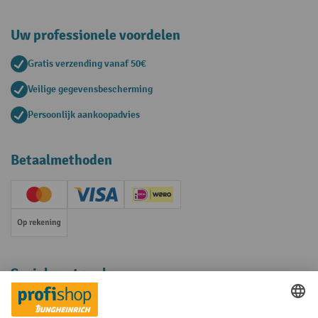
Uw professionele voordelen
Gratis verzending vanaf 50€
Veilige gegevensbescherming
Persoonlijk aankoopadvies
Betaalmethoden
Creditcard (Master)
Creditcard (Visa)
iDEAL | Wero
Op rekening
Sociale netwerken
Facebook
YouTube
LinkedIn
Instagram