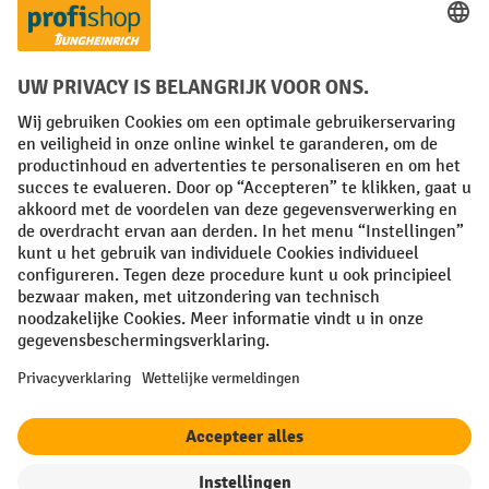
Facebook
YouTube
LinkedIn
Instagram
Algemene leveringsvoorwaarden
Copyright
Privacyverklaring
Privacy Instellingen
All prices excl. VAT plus
shipping costs
and possible delivery charges,
if not stated otherwise.
¹ De korting is geldig zolang de voorraad strekt. De korting is niet van
toepassing op speciale prijzen. Een combinatie met andere
procentuele kortingen of vouchers is niet mogelijk. | ² De korting
wordt eenmalig toegekend bij de eerste inschrijving voor de
nieuwsbrief. De voucher is 10 dagen geldig en kan online worden
ingewisseld vanaf een netto bestelwaarde van €250. De hoogte van de
korting varieert per productcategorie en is maximaal 10%. Elektrische
pallettrucks, elektrische stapelaars, elektrische heftrucks en
gereedschap zijn uitgesloten. Niet geldig op actieprijzen. Kan niet