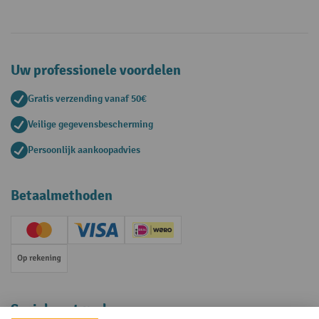
Uw professionele voordelen
Gratis verzending vanaf 50€
Veilige gegevensbescherming
Persoonlijk aankoopadvies
Betaalmethoden
Creditcard (Master)
Creditcard (Visa)
iDEAL | Wero
Op rekening
Sociale netwerken