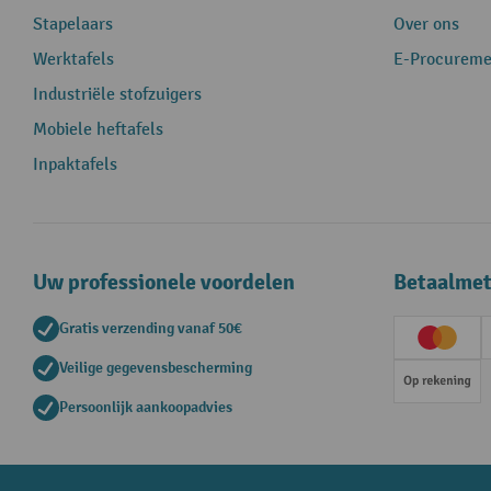
Stapelaars
Over ons
Werktafels
E-Procureme
Industriële stofzuigers
Mobiele heftafels
Inpaktafels
Uw professionele voordelen
Betaalme
Gratis verzending vanaf 50€
Creditc
Veilige gegevensbescherming
Op rek
Persoonlijk aankoopadvies