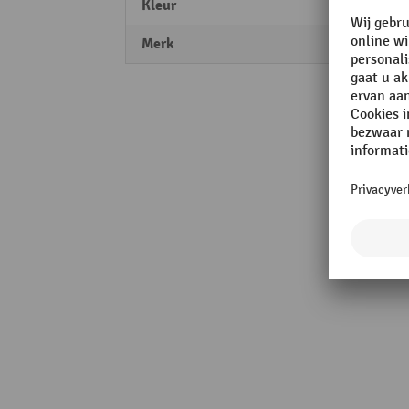
Kleur
zwart
Merk
HEDI