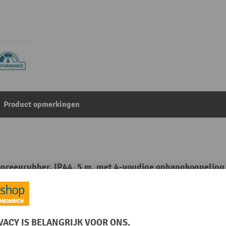
Product opmerkingen
preenrubber, IP44, 5 m, met 4-voudige ophangkoppeling
Uit de categorie:
Kabelhaspel
Rubriek