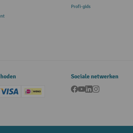
Profi-gids
nt
thoden
Sociale netwerken
Facebook
YouTube
LinkedIn
Instagram
ard (Master)
Creditcard (Visa)
iDEAL | Wero
ening