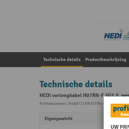
Technische details
Productbeschrijving
Technische details
HEDI verlengkabel H07RN-F 3G1.5, neo
Artikelnummer: 341607 | EAN/GTIN: 4003644014989
Eigengewicht
1,3 kg