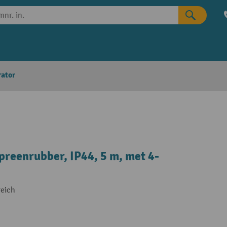
rator
reenrubber, IP44, 5 m, met 4-
reich