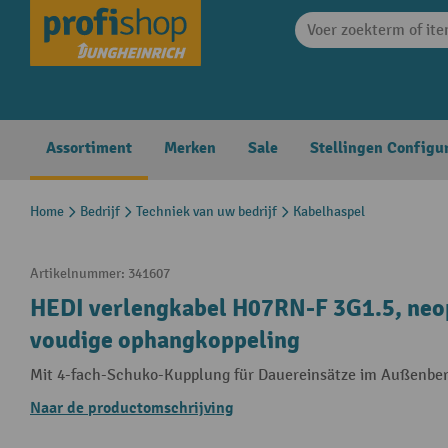
search
Skip to main navigation
Assortiment
Merken
Sale
Stellingen Configu
Home
Bedrijf
Techniek van uw bedrijf
Kabelhaspel
Artikelnummer:
341607
HEDI verlengkabel H07RN-F 3G1.5, neop
voudige ophangkoppeling
Mit 4-fach-Schuko-Kupplung für Dauereinsätze im Außenbe
Naar de productomschrijving