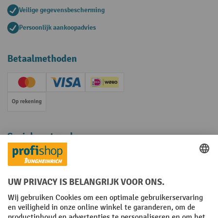
Veilige gegevensbescherming
Persoonlijk aankoopadvies
Betaalmethoden
Creditcard (Master)
Creditcard (Visa)
iDEAL | Wero
Op rekening
Sociale netwerken
Facebook
YouTube
LinkedIn
Instagram
Algemene leveringsvoorwaarden
Copyright