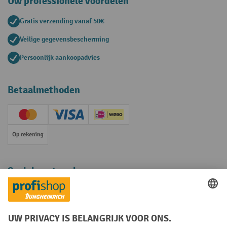
Uw professionele voordelen
Gratis verzending vanaf 50€
Veilige gegevensbescherming
Persoonlijk aankoopadvies
Betaalmethoden
Creditcard (Master)
Creditcard (Visa)
iDEAL | Wero
Op rekening
Sociale netwerken
Facebook
YouTube
LinkedIn
Instagram