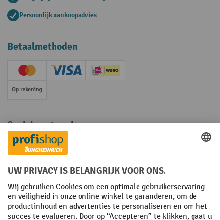
Persoonlijk aankoopadvies
Betaalmethoden
Creditcard (Master)
Creditcard (Visa)
iDEAL | Wero
Op rekening
Sociale netwerken
Facebook
YouTube
LinkedIn
Instagram
Algemene leveringsvoorwaarden
Copyright
Privacyverklaring
Privacy Instellingen