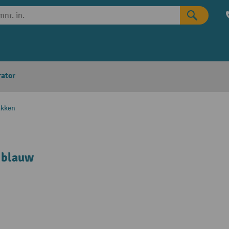
rator
akken
 blauw