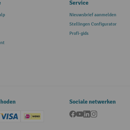
e
Service
ulp
Nieuwsbrief aanmelden
Stellingen Configurator
Profi-gids
nt
thoden
Sociale netwerken
Facebook
YouTube
LinkedIn
Instagram
ard (Master)
Creditcard (Visa)
iDEAL | Wero