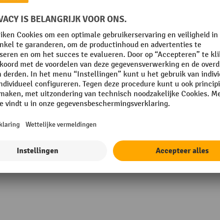
mm
Materiaal
randbeveiligd
Merk
mm
Oppervlak
mm
Rubriek
Toon alle technische details