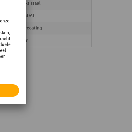
verzinkt staal
HEMMDAL
poedercoating
Starter