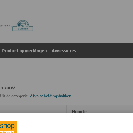
Product opmerkingen
Accessoires
 blauw
Uit de categorie:
Afvalscheidingsbakken
Hoogte
mm
Kleur