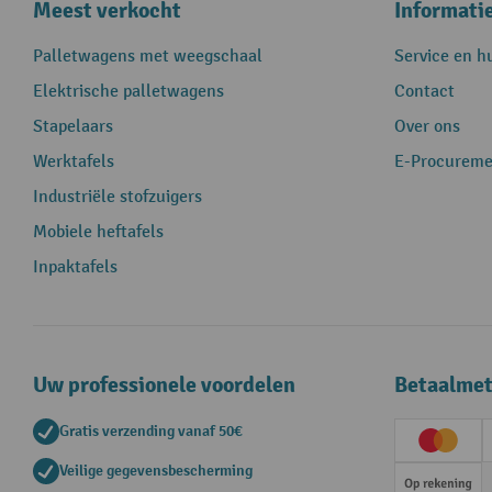
Meest verkocht
Informati
Palletwagens met weegschaal
Service en h
Elektrische palletwagens
Contact
Stapelaars
Over ons
Werktafels
E-Procureme
Industriële stofzuigers
Mobiele heftafels
Inpaktafels
Uw professionele voordelen
Betaalme
Gratis verzending vanaf 50€
Creditc
Veilige gegevensbescherming