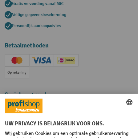
Gratis verzending vanaf 50€
Veilige gegevensbescherming
Persoonlijk aankoopadvies
Betaalmethoden
Creditcard (Master)
Creditcard (Visa)
iDEAL | Wero
Op rekening
Sociale netwerken
Facebook
YouTube
LinkedIn
Instagram