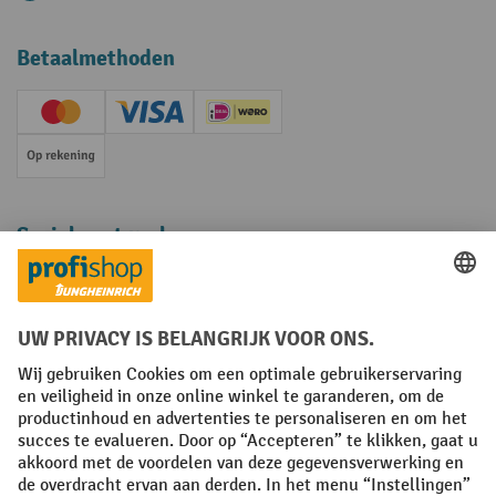
Betaalmethoden
Creditcard (Master)
Creditcard (Visa)
iDEAL | Wero
Op rekening
Sociale netwerken
Facebook
YouTube
LinkedIn
Instagram
Algemene leveringsvoorwaarden
Copyright
Privacyverklaring
Privacy Instellingen
All prices excl. VAT plus
shipping costs
and possible delivery charges,