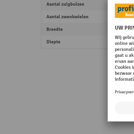
Aantal zuigbuizen
2
Aantal zwenkwielen
2 Stk.
Breedte
400 
Diepte
600 