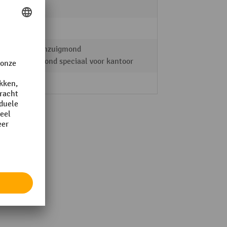
ja
230 V
Voegenzuigmond
Zuigmond speciaal voor kantoor
geen