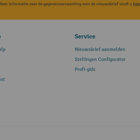
Meer informatie over de gegevensverwerking voor de nieuwsbrief vindt u
hie
e
Service
ulp
Nieuwsbrief aanmelden
Stellingen Configurator
Profi-gids
nt