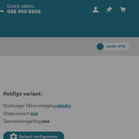
Gratis advies
088 900 8800
zonder BTW
Huidige variant:
zonder
Stofzuiger filterreiniging:
nee
Stopcontact:
nee
Toerentalregeling:
Variant configureren