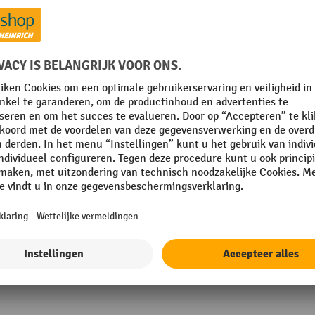
Soft-start
Spanning
mm
Sproeikoppen-types
mm
Stofklasse
Toon alle technische details