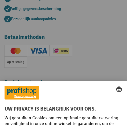
Veilige gegevensbescherming
Persoonlijk aankoopadvies
Betaalmethoden
Creditcard (Master)
Creditcard (Visa)
iDEAL | Wero
Op rekening
Sociale netwerken
Facebook
YouTube
LinkedIn
Instagram
Algemene leveringsvoorwaarden
Copyright